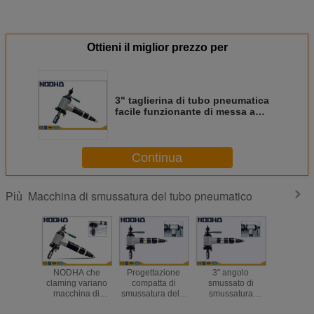
Ottieni il miglior prezzo per
3" taglierina di tubo pneumatica
facile funzionante di messa a
punto e di operazione di
progettazione compatta della
gamma per la costruzione di
Continua
nave/riparazione
Macchina di smussatura del tubo pneumatico
Più
NODHA che
Progettazione
3" angolo
NODHA
claming variano
compatta di
smussato di
claming v
macchina di
smussatura della
smussatura
macchin
smussatura del
macchina del tubo
Identificazione-
smussatu