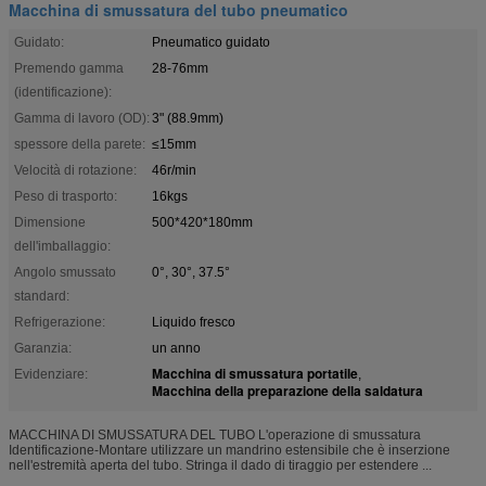
Macchina di smussatura del tubo pneumatico
Guidato:
Pneumatico guidato
Premendo gamma
28-76mm
(identificazione):
Gamma di lavoro (OD):
3" (88.9mm)
spessore della parete:
≤15mm
Velocità di rotazione:
46r/min
Peso di trasporto:
16kgs
Dimensione
500*420*180mm
dell'imballaggio:
Angolo smussato
0°, 30°, 37.5°
standard:
Refrigerazione:
Liquido fresco
Garanzia:
un anno
Macchina di smussatura portatile
Evidenziare:
,
Macchina della preparazione della saldatura
MACCHINA DI SMUSSATURA DEL TUBO L'operazione di smussatura
Identificazione-Montare utilizzare un mandrino estensibile che è inserzione
nell'estremità aperta del tubo. Stringa il dado di tiraggio per estendere ...