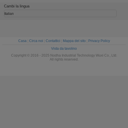
tubo pneumatico
pneumatico
montato
tubo pne
portatile di 28-
autocentrante di
conveniente
portatile
Cambi la lingua
76mm per lo
OD88.9mm
0°/30°/37.5° della
76mm p
stabilimento
macchina del tubo
stabili
Italian
chimico
pneumatico della
chimi
gamma di
funzionamento
del OD
Casa
|
Circa noi
|
Contattici
|
Mappa del sito
|
Privacy Policy
Vista da tavolino
Copyright © 2016 - 2025 Nodha Industrial Technology Wuxi Co., Ltd.
All rights reserved.