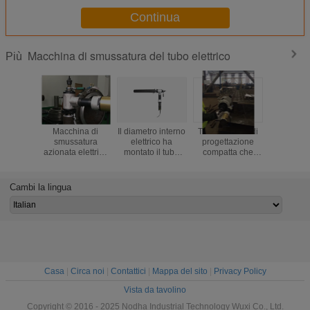
Continua
Macchina di smussatura del tubo elettrico
Più
Macchina di
Il diametro interno
Tubo elettrico di
Macchin
smussatura
elettrico ha
progettazione
smussatur
azionata elettrica
montato il tubo
compatta che
metropol
del tubo montata
che smussa il tipo
smussa
dello stab
diametro interno
a macchina iso di
installazione
chimi
una garanzia di
T del CE passato
facile a
tagliatrice 
Cambi la lingua
anno
macchina/operazione
automati
tub
Casa
|
Circa noi
|
Contattici
|
Mappa del sito
|
Privacy Policy
Vista da tavolino
Copyright © 2016 - 2025 Nodha Industrial Technology Wuxi Co., Ltd.