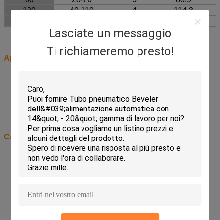
120
40-110
4
114,3
252
80-240
10
273,05
Lasciate un messaggio
Ti richiameremo presto!
Applicazione
Petrolio & gas archivati
Centrale elettrica
Stabilimento chimico
Centrale atomica
Stabilimento di fabbricazione & montaggio
Costruzione & riparazione di nave
Caratteristiche
Tipo diritto, spazio radiale basso
(8) gli insiemi dei morsetti coprono l'intera gamma
Un mandrino copre l'intera gamma
Può essere posizionato in tutta la direzione
Messa a punto & operazione facili
Systerm di pressione autocentrante
Elettrico o pneumatico guidato per opzione