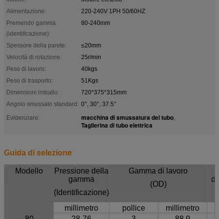
Alimentazione:
220-240V 1PH 50/60HZ
Premendo gamma
80-240mm
(identificazione):
Spessore della parete:
≤20mm
Velocità di rotazione:
25r/min
Peso di lavoro:
40kgs
Peso di trasporto:
51Kgs
Dimensioni imballo:
720*375*315mm
Angolo smussato standard:
0°, 30°, 37.5°
macchina di smussatura del tubo
Evidenziare:
,
Taglierina di tubo elettrica
Guida di selezione
Modello
Pressione della
Gamma di lavoro
S
gamma
de
(OD)
(Identificazione)
millimetro
pollice
millimetro
m
80
28-76
3
88,9