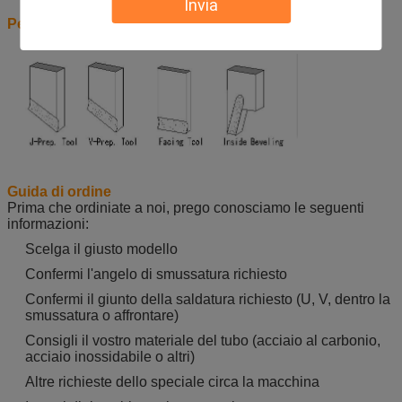
Invia
Pezzi dello strumento
Guida di ordine
Prima che ordiniate a noi, prego conosciamo le seguenti
informazioni:
Scelga il giusto modello
Confermi l'angelo di smussatura richiesto
Confermi il giunto della saldatura richiesto (U, V, dentro la
smussatura o affrontare)
Consigli il vostro materiale del tubo (acciaio al carbonio,
acciaio inossidabile o altri)
Altre richieste dello speciale circa la macchina