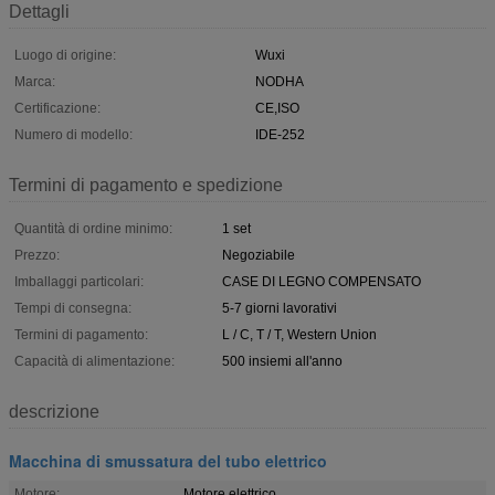
Dettagli
Luogo di origine:
Wuxi
Marca:
NODHA
Certificazione:
CE,ISO
Numero di modello:
IDE-252
Termini di pagamento e spedizione
Quantità di ordine minimo:
1 set
Prezzo:
Negoziabile
Imballaggi particolari:
CASE DI LEGNO COMPENSATO
Tempi di consegna:
5-7 giorni lavorativi
Termini di pagamento:
L / C, T / T, Western Union
Capacità di alimentazione:
500 insiemi all'anno
descrizione
Macchina di smussatura del tubo elettrico
Motore:
Motore elettrico